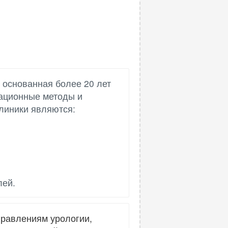
 основанная более 20 лет
вационные методы и
линики являются:
лей.
правлениям урологии,