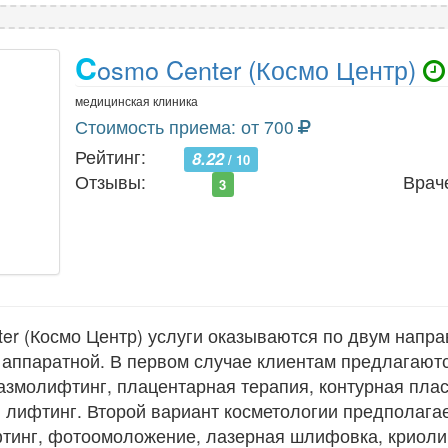
C
osmo Center (Космо Центр)
медицинская клиника
Стоимость приема: от 700
Рейтинг:
8.22
/ 10
Отзывы:
Врач
3
er (Космо Центр) услуги оказываются по двум напра
 аппаратной. В первом случае клиентам предлагаю
азмолифтинг, плацентарная терапия, контурная плас
 лифтинг. Второй вариант косметологии предполага
фтинг, фотоомоложение, лазерная шлифовка, криоли