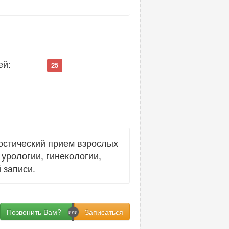
ей:
25
остический прием взрослых
урологии, гинекологии,
 записи.
Позвонить Вам?