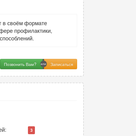
т в своём формате
сфере профилактики,
способлений.
Позвонить Вам?
ей:
3