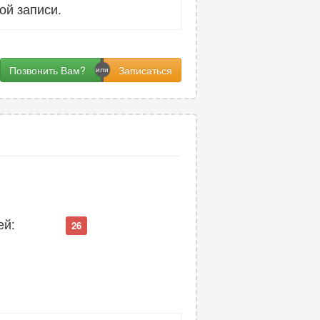
ой записи.
Позвонить Вам?
ей:
26