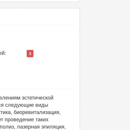
ей:
3
влениям эстетической
тся следующие виды
тика, биоревитализация,
ет проведение таких
полиз, лазерная эпиляция,