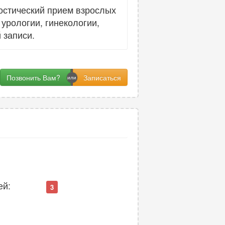
остический прием взрослых
урологии, гинекологии,
 записи.
Позвонить Вам?
ей:
3