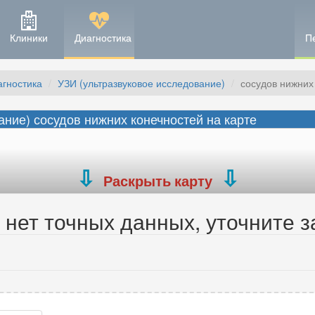
Клиники
Диагностика
П
агностика
УЗИ (ультразвуковое исследование)
сосудов нижних 
ние) сосудов нижних конечностей на карте
Раскрыть карту
нет точных данных, уточните з