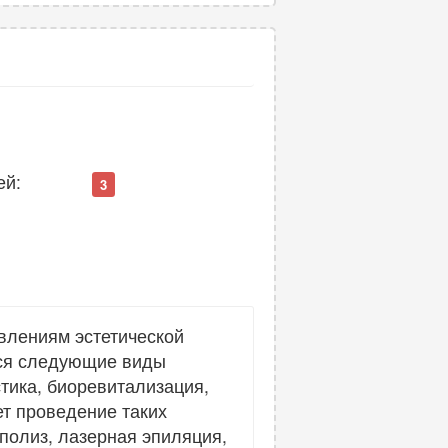
ей:
3
влениям эстетической
тся следующие виды
тика, биоревитализация,
ет проведение таких
полиз, лазерная эпиляция,