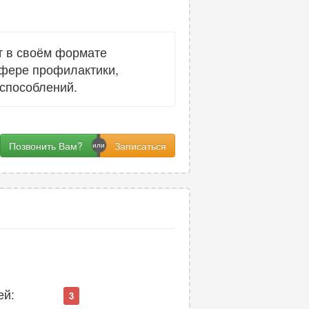
т в своём формате
сфере профилактики,
способлений.
Позвонить Вам?
ей:
3