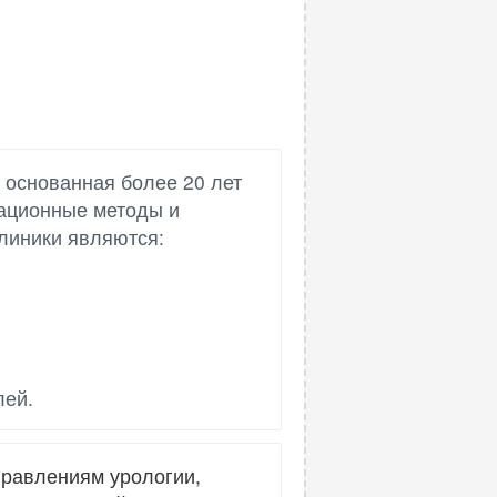
 основанная более 20 лет
вационные методы и
линики являются:
лей.
правлениям урологии,