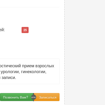
ей:
25
остический прием взрослых
урологии, гинекологии,
 записи.
Позвонить Вам?