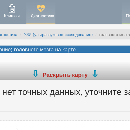
Клиники
Диагностика
П
агностика
УЗИ (ультразвуковое исследование)
головного мозга
ние) головного мозга на карте
Раскрыть карту
нет точных данных, уточните з