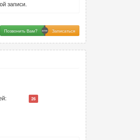
ой записи.
Позвонить Вам?
ей:
26