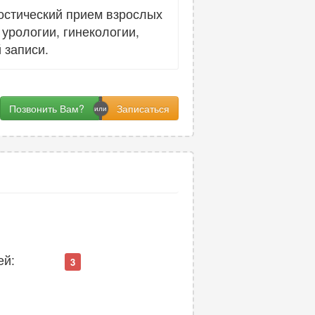
остический прием взрослых
урологии, гинекологии,
 записи.
Позвонить Вам?
ей:
3