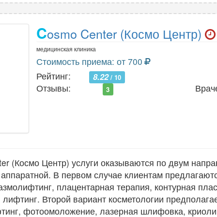
C
osmo Center (Космо Центр)
медицинская клиника
Стоимость приема: от 700
Рейтинг:
8.22
/ 10
Отзывы:
Врач
3
er (Космо Центр) услуги оказываются по двум напра
 аппаратной. В первом случае клиентам предлагаю
азмолифтинг, плацентарная терапия, контурная плас
 лифтинг. Второй вариант косметологии предполага
фтинг, фотоомоложение, лазерная шлифовка, криоли