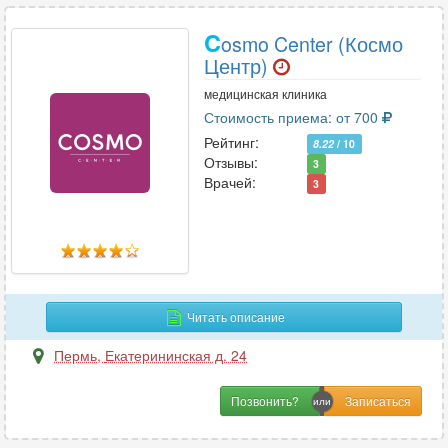
C
osmo Center (Космо
Центр)
медицинская клиника
Стоимость приема: от 700
Рейтинг:
8.22
/ 10
Отзывы:
3
Врачей:
3
Читать описание
Пермь
,
Екатерининская д. 24
Позвонить?