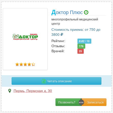
Д
октор Плюс
многопрофильный медицинский
центр
Стоимость приема: от 750 до
3800
Рейтинг:
8.82
/ 10
Отзывы:
176
Врачей:
25
Читать описание
Пермь
,
Пермская д. 30
Позвонить?