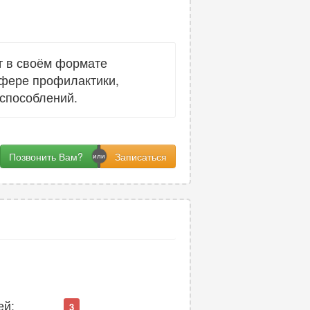
т в своём формате
сфере профилактики,
способлений.
Позвонить Вам?
ей:
3