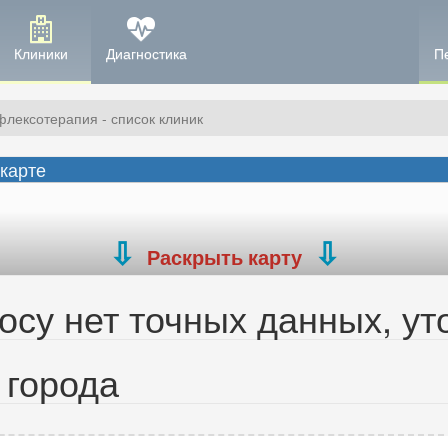
Клиники
Диагностика
П
флексотерапия - список клиник
 карте
Раскрыть карту
су нет точных данных, ут
 города