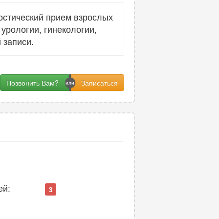
остический прием взрослых
урологии, гинекологии,
 записи.
Позвонить Вам?
ей:
3