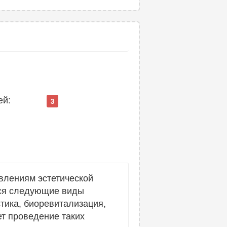
ей:
3
влениям эстетической
тся следующие виды
тика, биоревитализация,
ет проведение таких