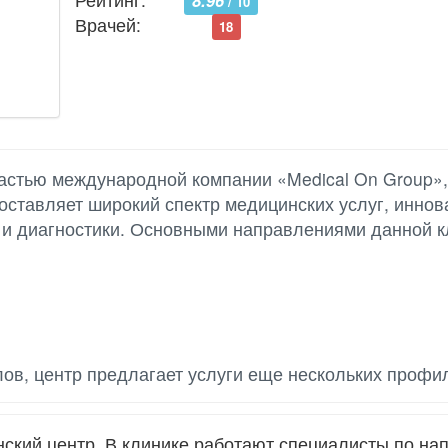
8.96
/ 10
Врачей:
18
астью международной компании «Medical On Group»,
оставляет широкий спектр медицинских услуг, инно
 и диагностики. Основными направлениями данной к
ов, центр предлагает услуги еще нескольких профи
кий центр. В клинике работают специалисты по на