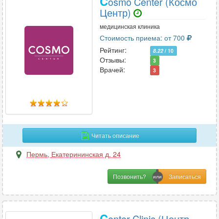
C
osmo Center (Космо
Центр)
медицинская клиника
Стоимость приема: от 700
Рейтинг:
8.22
/ 10
Отзывы:
3
Врачей:
3
Читать описание
Пермь
,
Екатерининская д. 24
Позвонить?
C
enter Clinic (Центр