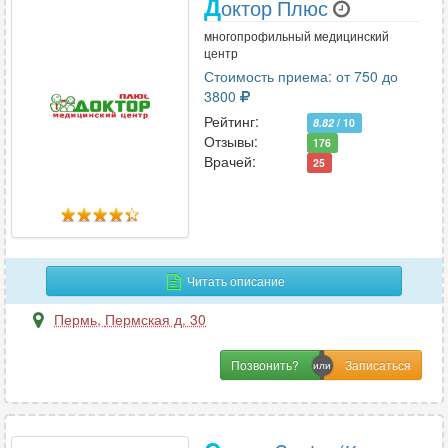
Д
октор Плюс
многопрофильный медицинский
центр
Стоимость приема: от 750 до
3800
Рейтинг:
8.82
/ 10
Отзывы:
176
Врачей:
25
Читать описание
Пермь
,
Пермская д. 30
Позвонить?