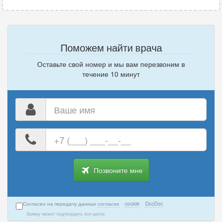
Поможем найти врача
Оставьте свой номер и мы вам перезвоним в
течение 10 минут
Ваше
имя
Ваш
номер
телефона
Позвоните мне
Согласен на передачу данных
согласие
·
cookie
·
DocDoc
Заявку может подтвердить кол-центр.