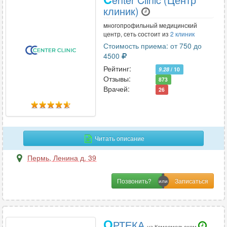
клиник)
многопрофильный медицинский
центр, сеть состоит из
2 клиник
Стоимость приема: от 750 до
4500
Рейтинг:
9.28
/ 10
Отзывы:
873
Врачей:
26
Читать описание
Пермь
,
Ленина д. 39
Позвонить?
О
РТЕКА
на Комсомольском