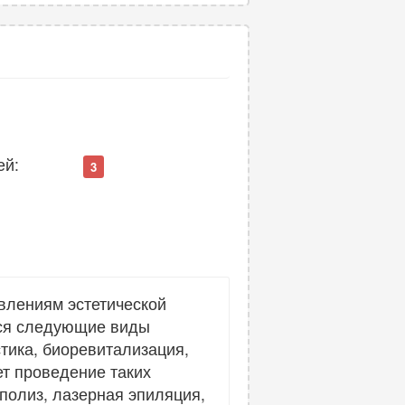
ей:
3
влениям эстетической
тся следующие виды
тика, биоревитализация,
ет проведение таких
полиз, лазерная эпиляция,