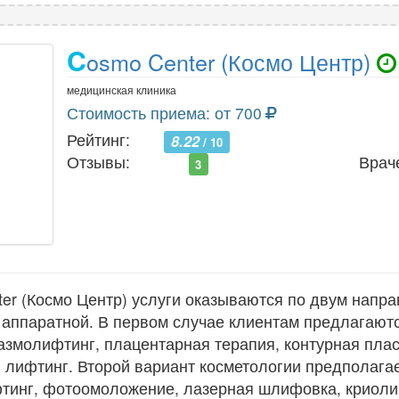
C
osmo Center (Космо Центр)
медицинская клиника
Стоимость приема: от 700
Рейтинг:
8.22
/ 10
Отзывы:
Врач
3
er (Космо Центр) услуги оказываются по двум напра
 аппаратной. В первом случае клиентам предлагаю
азмолифтинг, плацентарная терапия, контурная плас
 лифтинг. Второй вариант косметологии предполага
фтинг, фотоомоложение, лазерная шлифовка, криоли