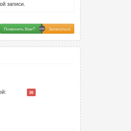
ой записи.
Позвонить Вам?
ей:
26