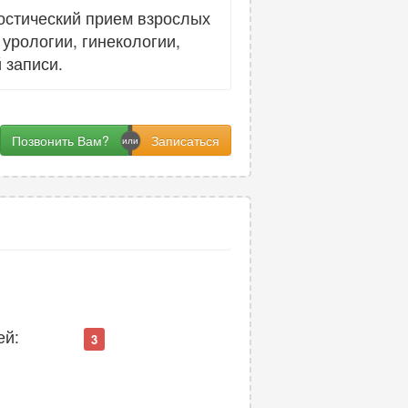
остический прием взрослых
урологии, гинекологии,
 записи.
Позвонить Вам?
ей:
3