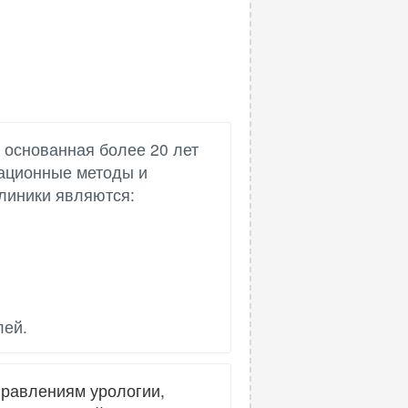
 основанная более 20 лет
вационные методы и
линики являются:
лей.
правлениям урологии,