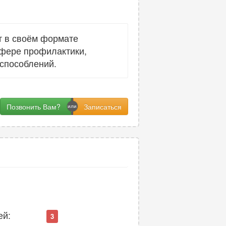
т в своём формате
сфере профилактики,
способлений.
Позвонить Вам?
ей:
3