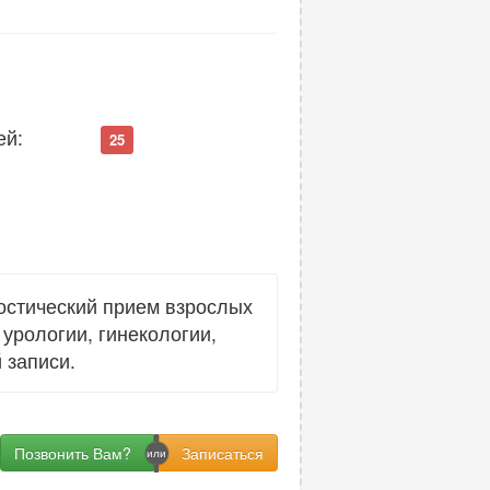
ей:
25
остический прием взрослых
урологии, гинекологии,
 записи.
Позвонить Вам?