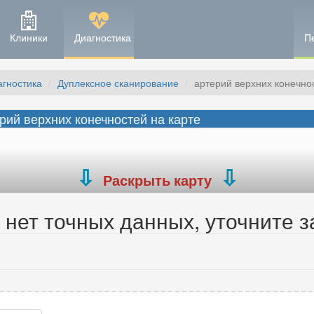
Клиники
Диагностика
П
агностика
Дуплексное сканирование
артерий верхних конечнос
рий верхних конечностей на карте
Раскрыть карту
нет точных данных, уточните з