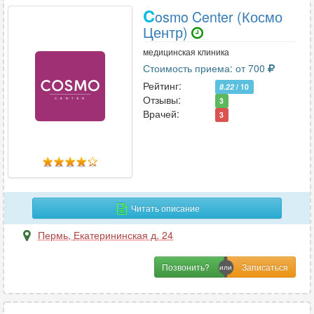
C
osmo Center (Космо
Центр)
медицинская клиника
Стоимость приема: от 700
Рейтинг:
8.22
/ 10
Отзывы:
3
Врачей:
3
Читать описание
Пермь
,
Екатерининская д. 24
Позвонить?